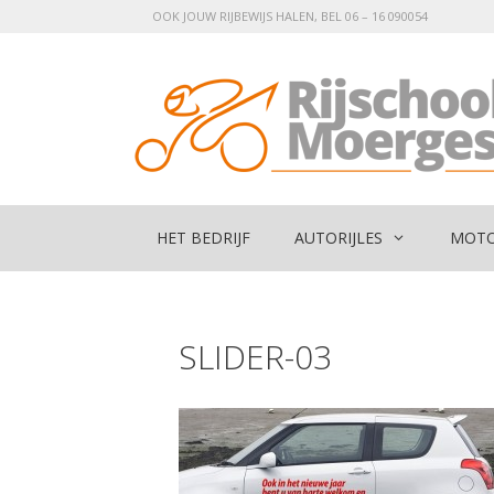
Ga
OOK JOUW RIJBEWIJS HALEN, BEL 06 – 16 090054
naar
de
inhoud
HET BEDRIJF
AUTORIJLES
MOTO
SLIDER-03