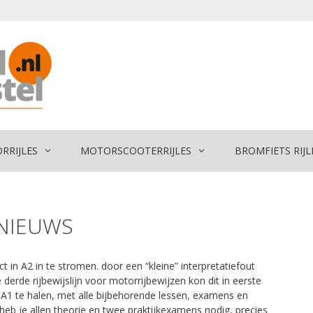
RRIJLES
MOTORSCOOTER
RIJLES
BROMFIETS RIJL
SNIEUWS
t in A2 in te stromen. door een “kleine” interpretatiefout
derde rijbewijslijn voor motorrijbewijzen kon dit in eerste
st A1 te halen, met alle bijbehorende lessen, examens en
 heb je allen theorie en twee praktijkexamens nodig, precies