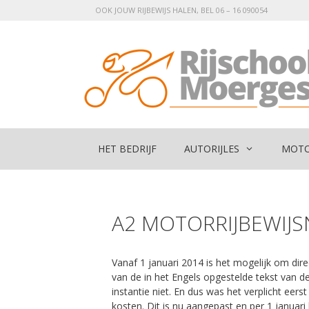
Ga
OOK JOUW RIJBEWIJS HALEN, BEL 06 – 16 090054
naar
de
inhoud
HET BEDRIJF
AUTORIJLES
MOTO
A2 MOTORRIJBEWIJ
Vanaf 1 januari 2014 is het mogelijk om direc
van de in het Engels opgestelde tekst van de 
instantie niet. En dus was het verplicht eer
kosten. Dit is nu aangepast en per 1 januari