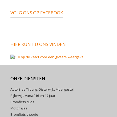
VOLG ONS OP FACEBOOK
HIER KUNT U ONS VINDEN
ONZE DIENSTEN
Autorijles Tilburg, Oisterwijk, Moergestel
Rijbewijs vanaf 16 en 17 jaar
Bromfiets rijles
Motorrijles
Bromfiets theorie