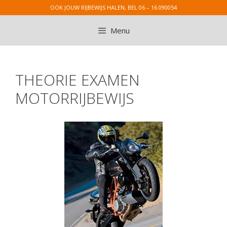
Ga
OOK JOUW RIJBEWIJS HALEN, BEL 06 – 16 090054
naar
de
Menu
inhoud
THEORIE EXAMEN
MOTORRIJBEWIJS