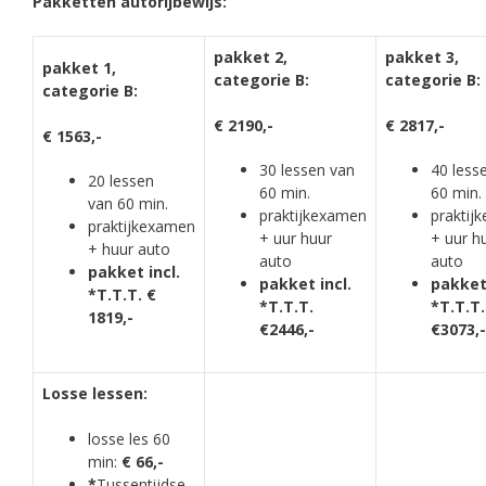
Pakketten autorijbewijs:
pakket 2,
pakket 3,
pakket 1,
categorie B:
categorie B:
categorie B:
€ 2190,-
€ 2817,-
€ 1563,-
30 lessen van
40 less
20 lessen
60 min.
60 min.
van 60 min.
praktijkexamen
praktij
praktijkexamen
+ uur huur
+ uur h
+ huur auto
auto
auto
pakket incl.
pakket incl.
pakket 
*T.T.T. €
*T.T.T.
*T.T.T.
1819,-
€2446,-
€3073,-
Losse lessen:
losse les 60
min:
€ 66,-
*
Tussentijdse