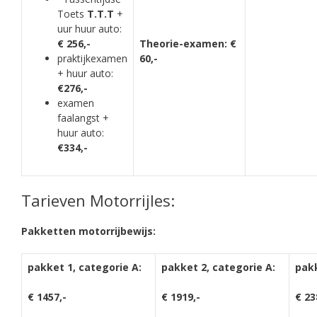
Toets
T.T.T
+
uur huur auto:
€ 256,-
Theorie-examen: €
praktijkexamen
60,-
+ huur auto:
€276,-
examen
faalangst +
huur auto:
€334,-
Tarieven Motorrijles:
Pakketten motorrijbewijs:
pakket 1, categorie A:
pakket 2, categorie A:
pakk
€ 1457,-
€ 1919,-
€ 23