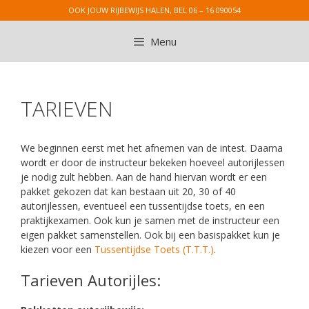
Ga
OOK JOUW RIJBEWIJS HALEN, BEL 06 – 16 090054
naar
de
Menu
inhoud
TARIEVEN
We beginnen eerst met het afnemen van de intest. Daarna
wordt er door de instructeur bekeken hoeveel autorijlessen
je nodig zult hebben. Aan de hand hiervan wordt er een
pakket gekozen dat kan bestaan uit 20, 30 of 40
autorijlessen, eventueel een tussentijdse toets, en een
praktijkexamen. Ook kun je samen met de instructeur een
eigen pakket samenstellen. Ook bij een basispakket kun je
kiezen voor een
Tussentijdse Toets (T.T.T.)
.
Tarieven Autorijles: