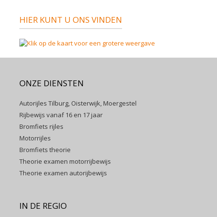
HIER KUNT U ONS VINDEN
ONZE DIENSTEN
Autorijles Tilburg, Oisterwijk, Moergestel
Rijbewijs vanaf 16 en 17 jaar
Bromfiets rijles
Motorrijles
Bromfiets theorie
Theorie examen motorrijbewijs
Theorie examen autorijbewijs
IN DE REGIO