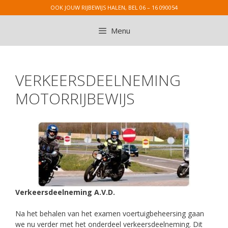
Ga
OOK JOUW RIJBEWIJS HALEN, BEL 06 – 16 090054
naar
de
Menu
inhoud
VERKEERSDEELNEMING
MOTORRIJBEWIJS
Verkeersdeelneming A.V.D.
Na het behalen van het examen voertuigbeheersing gaan
we nu verder met het onderdeel verkeersdeelneming. Dit