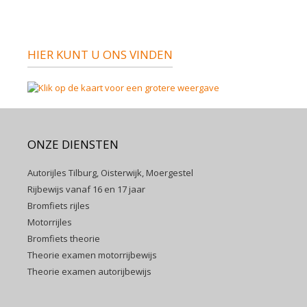
HIER KUNT U ONS VINDEN
ONZE DIENSTEN
Autorijles Tilburg, Oisterwijk, Moergestel
Rijbewijs vanaf 16 en 17 jaar
Bromfiets rijles
Motorrijles
Bromfiets theorie
Theorie examen motorrijbewijs
Theorie examen autorijbewijs