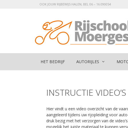
Ga
OOK JOUW RIJBEWIJS HALEN, BEL 06 – 16 090054
naar
de
inhoud
HET BEDRIJF
AUTORIJLES
MOTO
INSTRUCTIE VIDEO’S
Hier vindt u een video overzicht van de vaar
aangeleerd tijdens uw rijopleiding voor auto
druk bezig met het verzorgen van de video
mogelijk het juiste materiaal te kunnen vers