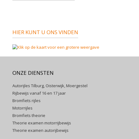
HIER KUNT U ONS VINDEN
ONZE DIENSTEN
Autorijles Tilburg, Oisterwijk, Moergestel
Rijbewijs vanaf 16 en 17 jaar
Bromfiets rijles
Motorrijles
Bromfiets theorie
Theorie examen motorrijbewijs
Theorie examen autorijbewijs